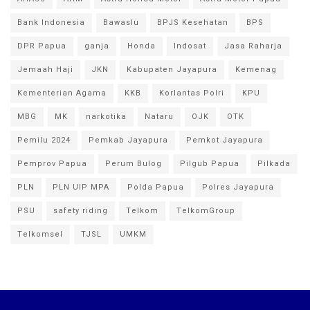
Bank Indonesia
Bawaslu
BPJS Kesehatan
BPS
DPR Papua
ganja
Honda
Indosat
Jasa Raharja
Jemaah Haji
JKN
Kabupaten Jayapura
Kemenag
Kementerian Agama
KKB
Korlantas Polri
KPU
MBG
MK
narkotika
Nataru
OJK
OTK
Pemilu 2024
Pemkab Jayapura
Pemkot Jayapura
Pemprov Papua
Perum Bulog
Pilgub Papua
Pilkada
PLN
PLN UIP MPA
Polda Papua
Polres Jayapura
PSU
safety riding
Telkom
TelkomGroup
Telkomsel
TJSL
UMKM