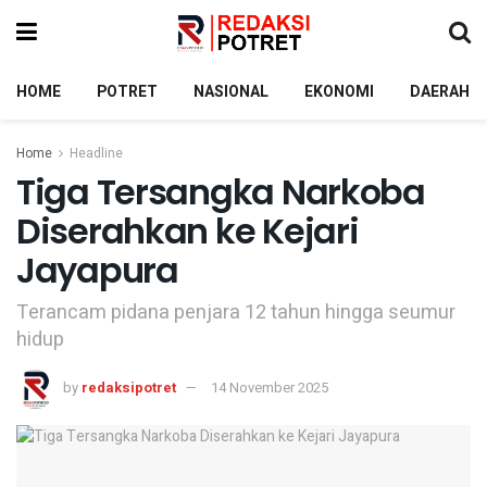
HOME
POTRET
NASIONAL
EKONOMI
DAERAH
Home
Headline
Tiga Tersangka Narkoba
Diserahkan ke Kejari
Jayapura
Terancam pidana penjara 12 tahun hingga seumur
hidup
by
redaksipotret
14 November 2025