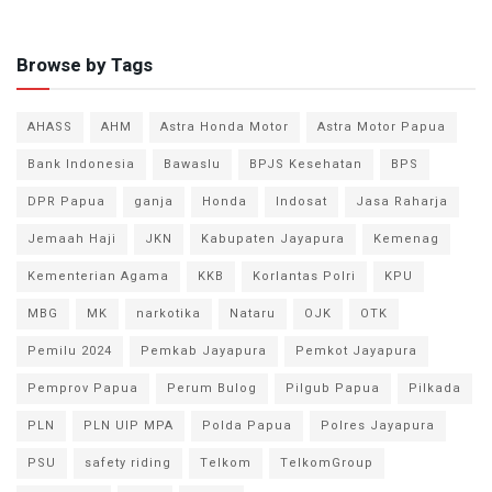
Browse by Tags
AHASS
AHM
Astra Honda Motor
Astra Motor Papua
Bank Indonesia
Bawaslu
BPJS Kesehatan
BPS
DPR Papua
ganja
Honda
Indosat
Jasa Raharja
Jemaah Haji
JKN
Kabupaten Jayapura
Kemenag
Kementerian Agama
KKB
Korlantas Polri
KPU
MBG
MK
narkotika
Nataru
OJK
OTK
Pemilu 2024
Pemkab Jayapura
Pemkot Jayapura
Pemprov Papua
Perum Bulog
Pilgub Papua
Pilkada
PLN
PLN UIP MPA
Polda Papua
Polres Jayapura
PSU
safety riding
Telkom
TelkomGroup