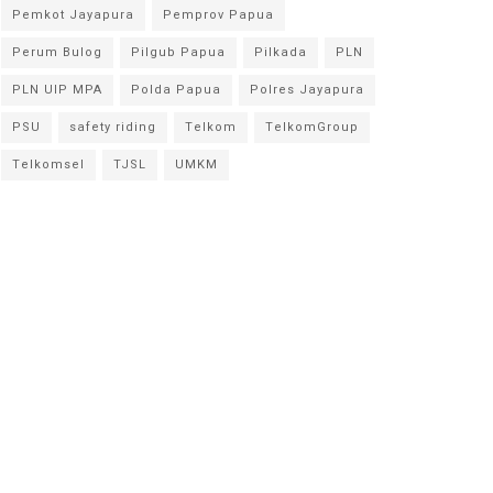
Pemkot Jayapura
Pemprov Papua
Perum Bulog
Pilgub Papua
Pilkada
PLN
PLN UIP MPA
Polda Papua
Polres Jayapura
PSU
safety riding
Telkom
TelkomGroup
Telkomsel
TJSL
UMKM