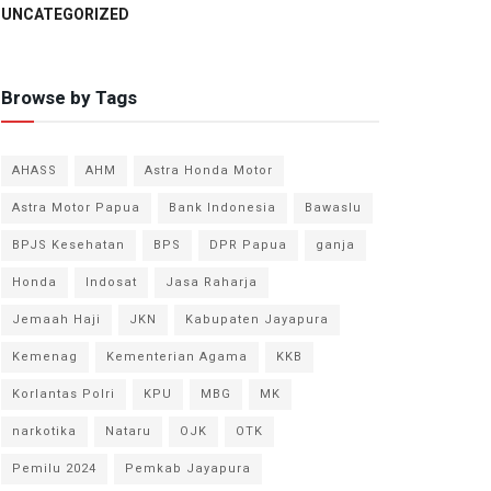
UNCATEGORIZED
Browse by Tags
AHASS
AHM
Astra Honda Motor
Astra Motor Papua
Bank Indonesia
Bawaslu
BPJS Kesehatan
BPS
DPR Papua
ganja
Honda
Indosat
Jasa Raharja
Jemaah Haji
JKN
Kabupaten Jayapura
Kemenag
Kementerian Agama
KKB
Korlantas Polri
KPU
MBG
MK
narkotika
Nataru
OJK
OTK
Pemilu 2024
Pemkab Jayapura