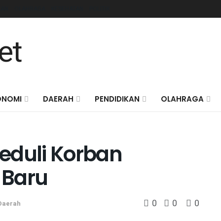
KAN
OLAHRAGA
KESEHATAN
POLITIK
ONOMI
DAERAH
PENDIDIKAN
OLAHRAGA
eduli Korban
 Baru
0
0
0
Daerah