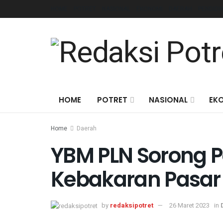
HOME
POTRET
NASIONAL
EKONOMI
DAERAH
PENDIDI
HOME
POTRET
NASIONAL
EK
Home
Daerah
YBM PLN Sorong P
Kebakaran Pasar
by
redaksipotret
26 Maret 2023
in