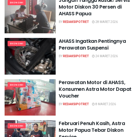
Jangan Tunggu Rusak! Servis
EKONOMI
Motor Diskon 30 Persen di
AHASS Papua
BY
REDAKSIPOTRET
28 MARET 2026
AHASS Ingatkan Pentingnya
EKONOMI
Perawatan Suspensi
BY
REDAKSIPOTRET
24 MARET 2026
Perawatan Motor di AHASS,
EKONOMI
Konsumen Astra Motor Dapat
Voucher
BY
REDAKSIPOTRET
8 MARET 2026
Februari Penuh Kasih, Astra
EKONOMI
Motor Papua Tebar Diskon
Service