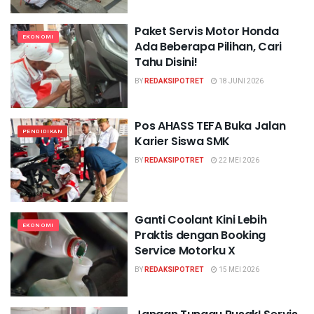
Paket Servis Motor Honda
EKONOMI
Ada Beberapa Pilihan, Cari
Tahu Disini!
BY
REDAKSIPOTRET
18 JUNI 2026
Pos AHASS TEFA Buka Jalan
PENDIDIKAN
Karier Siswa SMK
BY
REDAKSIPOTRET
22 MEI 2026
Ganti Coolant Kini Lebih
EKONOMI
Praktis dengan Booking
Service Motorku X
BY
REDAKSIPOTRET
15 MEI 2026