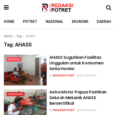
HOME
POTRET
NASIONAL
EKONOMI
DAERAH
Home
Tag
AHASS
Tag:
AHASS
AHASS Suguhkan Fasilitas
EKONOMI
Unggulan untuk Konsumen
Setia Honda
BY
REDAKSIPOTRET
20 JUNI 2026
Astra Motor Papua Pastikan
PENDIDIKAN
Seluruh Mekanik AHASS
Bersertifikat
BY
REDAKSIPOTRET
18 JUNI 2026