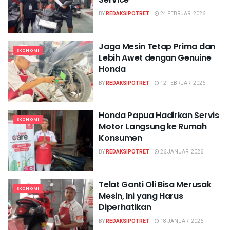
BY
REDAKSIPOTRET
24 FEBRUARI 2026
Jaga Mesin Tetap Prima dan
EKONOMI
Lebih Awet dengan Genuine
Honda
BY
REDAKSIPOTRET
12 FEBRUARI 2026
Honda Papua Hadirkan Servis
EKONOMI
Motor Langsung ke Rumah
Konsumen
BY
REDAKSIPOTRET
26 JANUARI 2026
Telat Ganti Oli Bisa Merusak
EKONOMI
Mesin, Ini yang Harus
Diperhatikan
BY
REDAKSIPOTRET
18 JANUARI 2026