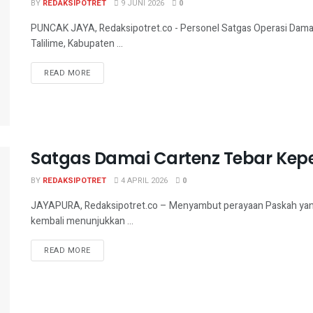
BY
REDAKSIPOTRET
9 JUNI 2026
0
PUNCAK JAYA, Redaksipotret.co - Personel Satgas Operasi Damai
Talilime, Kabupaten ...
READ MORE
Satgas Damai Cartenz Tebar Kep
BY
REDAKSIPOTRET
4 APRIL 2026
0
JAYAPURA, Redaksipotret.co – Menyambut perayaan Paskah yan
kembali menunjukkan ...
READ MORE