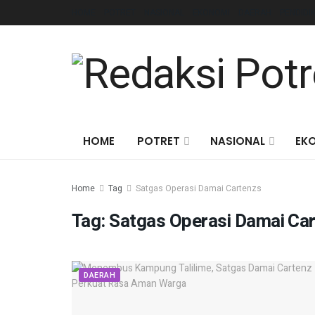
HOME
POTRET
NASIONAL
EKONOMI
DAERAH
PENDIDI
HOME
POTRET
NASIONAL
EK
Home
Tag
Satgas Operasi Damai Cartenzs
Tag:
Satgas Operasi Damai Ca
DAERAH