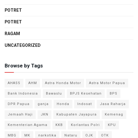
POTRET
POTRET
RAGAM
UNCATEGORIZED
Browse by Tags
AHASS
AHM
Astra Honda Motor
Astra Motor Papua
Bank Indonesia
Bawaslu
BPJS Kesehatan
BPS
DPR Papua
ganja
Honda
Indosat
Jasa Raharja
Jemaah Haji
JKN
Kabupaten Jayapura
Kemenag
Kementerian Agama
KKB
Korlantas Polri
KPU
MBG
MK
narkotika
Nataru
OJK
OTK