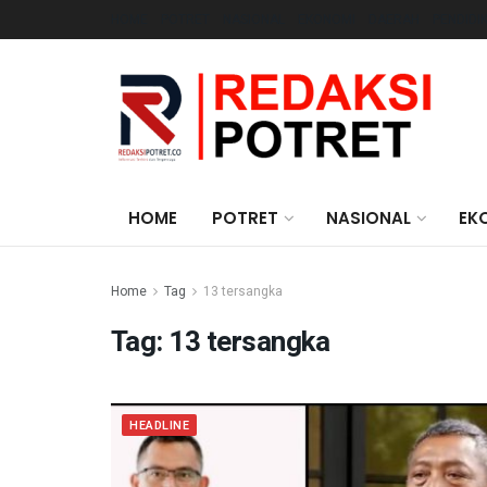
HOME
POTRET
NASIONAL
EKONOMI
DAERAH
PENDIDI
HOME
POTRET
NASIONAL
EK
Home
Tag
13 tersangka
Tag:
13 tersangka
HEADLINE