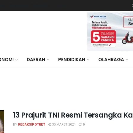
KAN
OLAHRAGA
KESEHATAN
POLITIK
ONOMI
DAERAH
PENDIDIKAN
OLAHRAGA
13 Prajurit TNI Resmi Tersangka
BY
REDAKSIPOTRET
30 MARET 2024
0