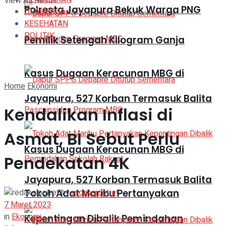
View All Result
Polresta Jayapura Bekuk Warga PNG
OLAHRAGA
KESEHATAN
POLITIK
Pemilik Setengah Kilogram Ganja
Kasus Dugaan Keracunan MBG di
Home
Ekonomi
Jayapura, 527 Korban Termasuk Balita
Kendalikan Inflasi di
Asmat, BI Sebut Perlu
Kasus Dugaan Keracunan MBG di
Pendekatan 4K
Jayapura, 527 Korban Termasuk Balita
Tokoh Adat Maribu Pertanyakan
by
redaksipotret
7 Maret 2023
in
Ekonomi
Kepentingan Dibalik Pemindahan