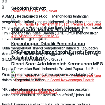
0
0
0
Sekolah Rakyat
ASMAT, Redaksipotret.co
– Menghadapi tantangan
pengendalian inflasi yang multidimensi, dibutuhkan kerja sama
yang erat antara Pemerintah dan Bank Indonesia dalam wadah
Tokoh Adat Maribu Pertanyakan
Tim Pengendalian Inflasi Daerah (TPID) untuk menghasilkan
inovasi dan sinergi kebijakan.
Kepentingan Dibalik Pemindahan
Guna memperkuat sinergi pengendalian inflasi di Kabupaten
DPR Papua ke Pemerintah Pusat : Pemda
Asmat, TPID Asmat menyelenggarakan High Level Meeting
Sekolah Rakyat
(HLM) TPID pada Selasa (7/3/2023).
Dicari Saat Ada Masalah Keracunan MBG
Kepala Perwakilan Bank Indonesia Provinsi Papua, Juli Budi
Winantya menyampaikan bahwa perlunya pendekatan 4K
dalam pengendalian inflasi.
“4K yaitu keterjangkauan harga, ketersediaan pasokan,
kelancaran distribusi, dan komunikasi efektif,” jelas Juli.
Bentuk komunikasi efektif, kata Juli. termasuk perlunya