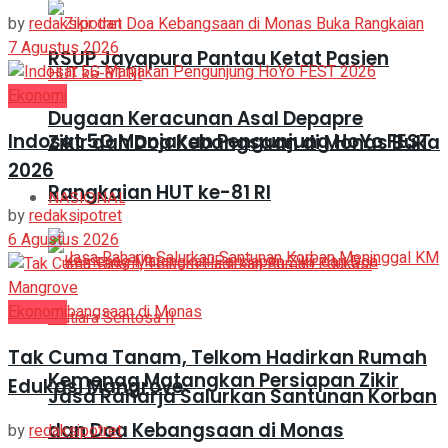
by
redaksipotret
7 Agustus 2026
RSUP Jayapura Pantau Ketat Pasien
Ekonomi
Dugaan Keracunan Asal Depapre
Indosat 5G Manjakan Pengunjung HoYo FEST
Zikir dan Doa Kebangsaan di Monas Buka
2026
Rangkaian HUT ke-81 RI
NASIONAL
by
redaksipotret
6 Agustus 2026
Ekonomi
Tak Cuma Tanam, Telkom Hadirkan Rumah
Kemenag Matangkan Persiapan Zikir
Edukasi Mangrove
Jasa Raharja Salurkan Santunan Korban
dan Doa Kebangsaan di Monas
by
redaksipotret