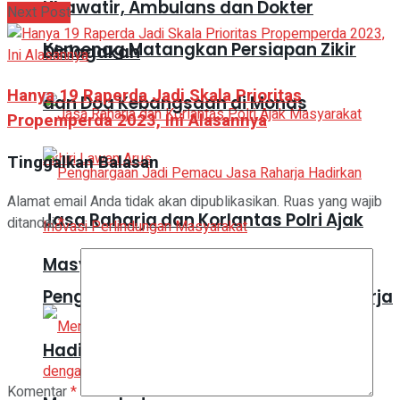
Khawatir, Ambulans dan Dokter
Next Post
Kemenag Matangkan Persiapan Zikir
Disiagakan
Hanya 19 Raperda Jadi Skala Prioritas
dan Doa Kebangsaan di Monas
Propemperda 2023, Ini Alasannya
Tinggalkan Balasan
Alamat email Anda tidak akan dipublikasikan.
Ruas yang wajib
Jasa Raharja dan Korlantas Polri Ajak
ditandai
*
Masyarakat Akhiri Lawan Arus
Penghargaan Jadi Pemacu Jasa Raharja
Hadirkan Inovasi Perlindungan
Komentar
*