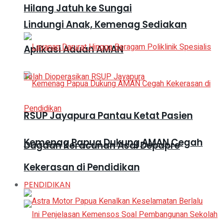
Hilang Jatuh ke Sungai
Lindungi Anak, Kemenag Sediakan
Aplikasi Aduan AMAN
RSUP Jayapura Pantau Ketat Pasien
Kemenag Papua Dukung AMAN Cegah
Dugaan Keracunan Asal Depapre
Kekerasan di Pendidikan
PENDIDIKAN