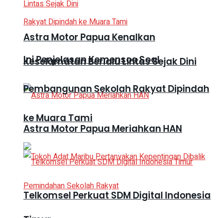
Astra Motor Papua Kenalkan
Ini Penjelasan Kemensos Soal
Keselamatan Berlalu Lintas Sejak Dini
Pembangunan Sekolah Rakyat Dipindah
ke Muara Tami
Astra Motor Papua Meriahkan HAN
Telkomsel Perkuat SDM Digital Indonesia