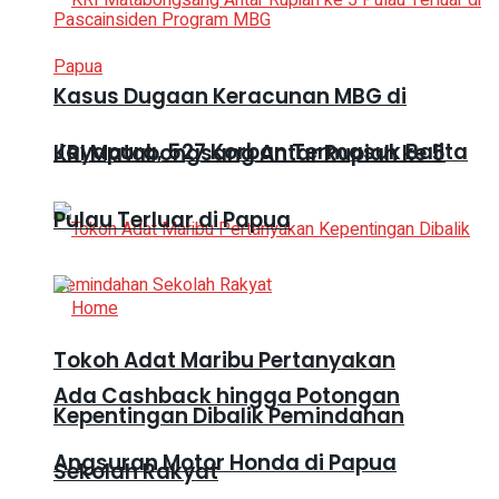
Kasus Dugaan Keracunan MBG di
Jayapura, 527 Korban Termasuk Balita
KRI Matabongsang Antar Rupiah ke 5
Pulau Terluar di Papua
Tokoh Adat Maribu Pertanyakan
Ada Cashback hingga Potongan
Kepentingan Dibalik Pemindahan
Angsuran Motor Honda di Papua
Sekolah Rakyat