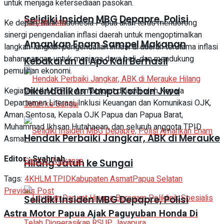
untuk menjaga ketersediaan pasokan.
Selidiki Insiden MBG Depapre, Polisi
Ke depan, Bank Indonesia Papua akan terus mendorong
sinergi pengendalian inflasi daerah untuk mengoptimalkan
Amankan Enam Sampel Makanan
langkah-langkah pengendalian inflasi di daerah terutama inflasi
bahan pangan untuk menjaga daya beli, dan mendukung
Kebakaran di Apo Kali Berhasil
pemulihan ekonomi.
Dikendalikan Tanpa Korban Jiwa
Kegiatan HLM TPID Asmat turut dihadiri oleh Kepala
Departemen Literasi, Inklusi Keuangan dan Komunikasi OJK,
Aman Sentosa, Kepala OJK Papua dan Papua Barat,
Muhammad Ikhsan Hutahaean, dan seluruh anggota TPID
Hendak Perbaiki Jangkar, ABK di Merauke
Asmat.
Editor : Syahriah
Hilang Jatuh ke Sungai
Tags:
4K
HLM TPID
Kabupaten Asmat
Papua Selatan
Previous Post
Selidiki Insiden MBG Depapre, Polisi
Astra Motor Papua Ajak Paguyuban Honda Di