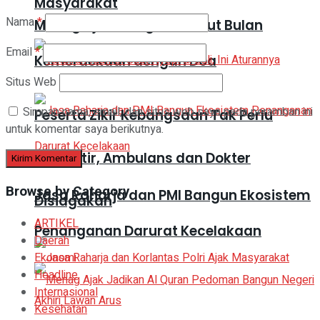
Masyarakat
Nama
*
Menag Ajak Warga Sambut Bulan
Email
*
Kemerdekaan dengan Doa
Situs Web
Simpan nama, email, dan situs web saya pada peramban ini
Peserta Zikir Kebangsaan Tak Perlu
untuk komentar saya berikutnya.
Khawatir, Ambulans dan Dokter
Browse by Category
Jasa Raharja dan PMI Bangun Ekosistem
Disiagakan
ARTIKEL
Penanganan Darurat Kecelakaan
Daerah
Ekonomi
Headline
Internasional
Kesehatan