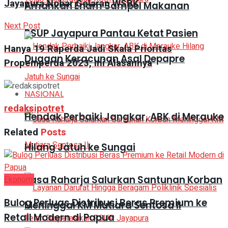
Jayapura Nobar Gelaran WSBK
Amankan Enam Sampel Makanan
Next Post
RSUP Jayapura Pantau Ketat Pasien
Hanya 19 Raperda Jadi Skala Prioritas
Dugaan Keracunan Asal Depapre
Propemperda 2023, Ini Alasannya
NASIONAL
redaksipotret
Hendak Perbaiki Jangkar, ABK di Merauke
Related
Posts
Hilang Jatuh ke Sungai
Jasa Raharja Salurkan Santunan Korban
Ekonomi
Bulog Perluas Distribusi Beras Premium ke
Meninggal KM Mutiara Sentosa II
Retail Modern di Papua