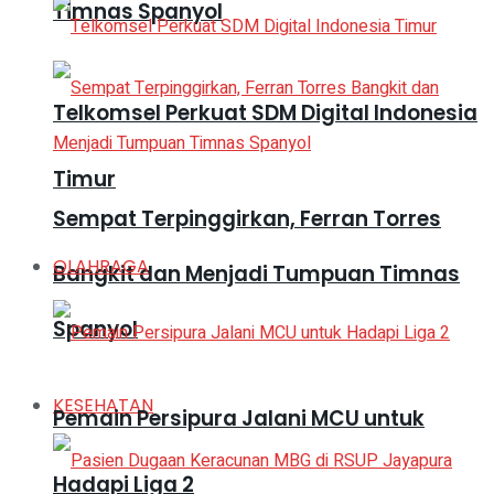
Timnas Spanyol
Telkomsel Perkuat SDM Digital Indonesia
Timur
Sempat Terpinggirkan, Ferran Torres
OLAHRAGA
Bangkit dan Menjadi Tumpuan Timnas
Spanyol
KESEHATAN
Pemain Persipura Jalani MCU untuk
Hadapi Liga 2