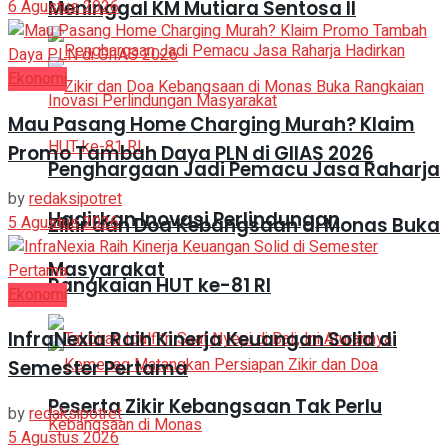
Meninggal KM Mutiara Sentosa II
6 Agustus 2026
Ekonomi
Mau Pasang Home Charging Murah? Klaim
Promo Tambah Daya PLN di GIIAS 2026
Penghargaan Jadi Pemacu Jasa Raharja
by
redaksipotret
Hadirkan Inovasi Perlindungan
5 Agustus 2026
Zikir dan Doa Kebangsaan di Monas Buka
Masyarakat
Rangkaian HUT ke-81 RI
Ekonomi
InfraNexia Raih Kinerja Keuangan Solid di
Semester Pertama
Peserta Zikir Kebangsaan Tak Perlu
by
redaksipotret
5 Agustus 2026