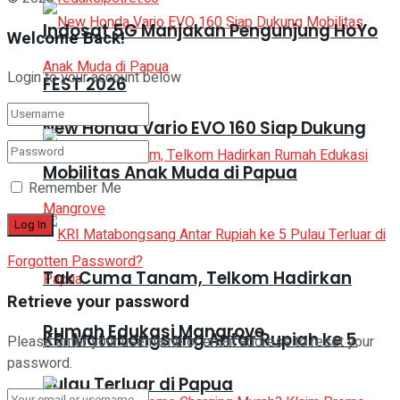
Indosat 5G Manjakan Pengunjung HoYo
Welcome Back!
Login to your account below
FEST 2026
New Honda Vario EVO 160 Siap Dukung
Mobilitas Anak Muda di Papua
Remember Me
Forgotten Password?
Tak Cuma Tanam, Telkom Hadirkan
Retrieve your password
Rumah Edukasi Mangrove
KRI Matabongsang Antar Rupiah ke 5
Please enter your username or email address to reset your
password.
Pulau Terluar di Papua