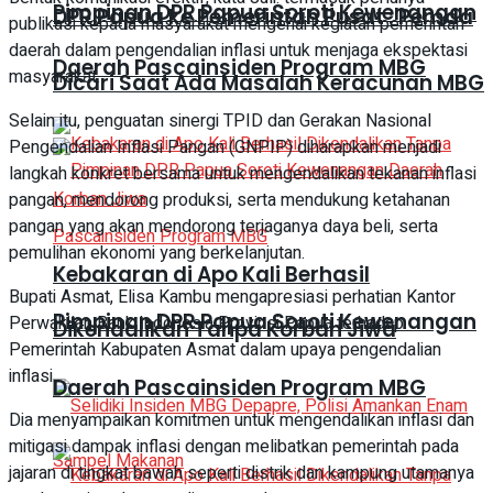
Pimpinan DPR Papua Soroti Kewenangan
DPR Papua ke Pemerintah Pusat : Pemda
publikasi kepada masyarakat mengenai kegiatan pemerintah
daerah dalam pengendalian inflasi untuk menjaga ekspektasi
Daerah Pascainsiden Program MBG
masyarakat.
Dicari Saat Ada Masalah Keracunan MBG
Selain itu, penguatan sinergi TPID dan Gerakan Nasional
Pengendalian Inflasi Pangan (GNPIP) diharapkan menjadi
langkah konkret bersama untuk mengendalikan tekanan inflasi
pangan, mendorong produksi, serta mendukung ketahanan
pangan yang akan mendorong terjaganya daya beli, serta
pemulihan ekonomi yang berkelanjutan.
Kebakaran di Apo Kali Berhasil
Bupati Asmat, Elisa Kambu mengapresiasi perhatian Kantor
Pimpinan DPR Papua Soroti Kewenangan
Perwakilan Bank Indonesia Provinsi Papua terhadap
Dikendalikan Tanpa Korban Jiwa
Pemerintah Kabupaten Asmat dalam upaya pengendalian
inflasi.
Daerah Pascainsiden Program MBG
Dia menyampaikan komitmen untuk mengendalikan inflasi dan
mitigasi dampak inflasi dengan melibatkan pemerintah pada
jajaran di tingkat bawah seperti distrik dan kampung utamanya