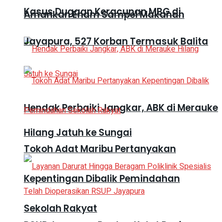
Kasus Dugaan Keracunan MBG di
Amankan Enam Sampel Makanan
Jayapura, 527 Korban Termasuk Balita
Hendak Perbaiki Jangkar, ABK di Merauke
Hilang Jatuh ke Sungai
Tokoh Adat Maribu Pertanyakan
Kepentingan Dibalik Pemindahan
Sekolah Rakyat