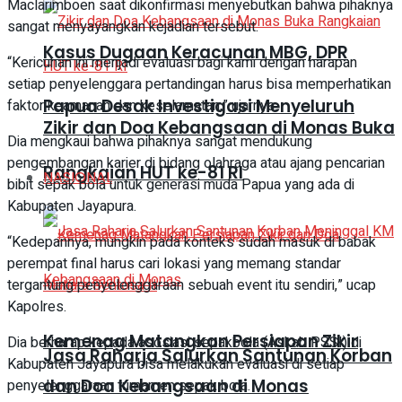
Maclarimboen saat dikonfirmasi menyebutkan bahwa pihaknya
sangat menyayangkan kejadian tersebut.
Kasus Dugaan Keracunan MBG, DPR
“Kericuhan ini menjadi evaluasi bagi kami dengan harapan
setiap penyelenggara pertandingan harus bisa memperhatikan
Papua Desak Investigasi Menyeluruh
faktor keamanan dan keselamatan,” ujarnya.
Zikir dan Doa Kebangsaan di Monas Buka
Dia mengkaui bahwa pihaknya sangat mendukung
pengembangan karier di bidang olahraga atau ajang pencarian
Rangkaian HUT ke-81 RI
NASIONAL
bibit sepak bola untuk generasi muda Papua yang ada di
Kabupaten Jayapura.
“Kedepannya, mungkin pada konteks sudah masuk di babak
perempat final harus cari lokasi yang memang standar
tergantung penyelenggaraan sebuah event itu sendiri,” ucap
Kapolres.
Kemenag Matangkan Persiapan Zikir
Dia berharap kepada asosiasi sepakbola (Askab PSSI) di
Jasa Raharja Salurkan Santunan Korban
Kabupaten Jayapura bisa melakukan evaluasi di setiap
dan Doa Kebangsaan di Monas
penyelenggaraan turnamen sepak bola.