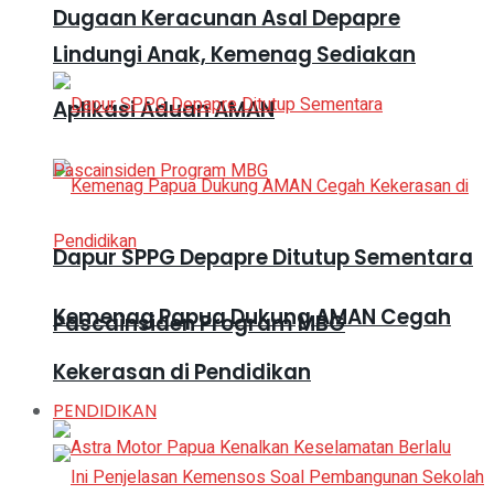
Dugaan Keracunan Asal Depapre
Lindungi Anak, Kemenag Sediakan
Aplikasi Aduan AMAN
Dapur SPPG Depapre Ditutup Sementara
Kemenag Papua Dukung AMAN Cegah
Pascainsiden Program MBG
Kekerasan di Pendidikan
PENDIDIKAN