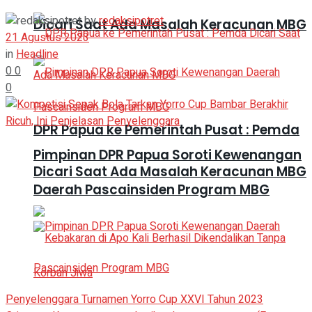
by
redaksipotret
Dicari Saat Ada Masalah Keracunan MBG
21 Agustus 2023
in
Headline
0
0
0
DPR Papua ke Pemerintah Pusat : Pemda
Pimpinan DPR Papua Soroti Kewenangan
Dicari Saat Ada Masalah Keracunan MBG
Daerah Pascainsiden Program MBG
Penyelenggara Turnamen Yorro Cup XXVI Tahun 2023