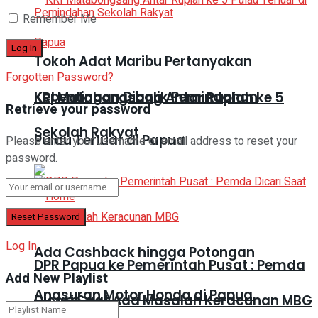
Remember Me
Tokoh Adat Maribu Pertanyakan
Forgotten Password?
Kepentingan Dibalik Pemindahan
KRI Matabongsang Antar Rupiah ke 5
Retrieve your password
Sekolah Rakyat
Pulau Terluar di Papua
Please enter your username or email address to reset your
password.
Log In
Ada Cashback hingga Potongan
DPR Papua ke Pemerintah Pusat : Pemda
Add New Playlist
Angsuran Motor Honda di Papua
Dicari Saat Ada Masalah Keracunan MBG