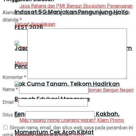
Indosat 5G Manjakan Pengunjung HoYo
Alamat email Anda tidak akan dipublikasikan.
Ruas yang wajib
ditandai
*
FEST 2026
Jasa Raharja dan PMI Bangun Ekosistem
Penanganan Darurat Kecelakaan
Komentar
*
Tak Cuma Tanam, Telkom Hadirkan
Nama
*
Rumah Edukasi Mangrove
Email
*
Fenomena Matahari di Atas Kakbah,
Situs Web
Simpan nama, email, dan situs web saya pada peramban ini
Momentum Cek Arah Kiblat
untuk komentar saya berikutnya.