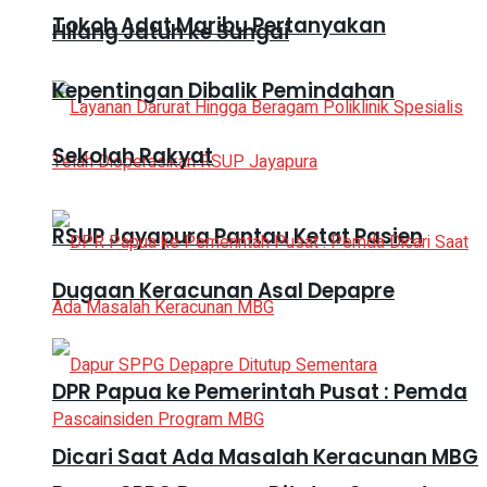
Tokoh Adat Maribu Pertanyakan
Hilang Jatuh ke Sungai
Kepentingan Dibalik Pemindahan
Sekolah Rakyat
RSUP Jayapura Pantau Ketat Pasien
Dugaan Keracunan Asal Depapre
DPR Papua ke Pemerintah Pusat : Pemda
Dicari Saat Ada Masalah Keracunan MBG