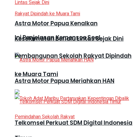
Astra Motor Papua Kenalkan
Ini Penjelasan Kemensos Soal
Keselamatan Berlalu Lintas Sejak Dini
Pembangunan Sekolah Rakyat Dipindah
ke Muara Tami
Astra Motor Papua Meriahkan HAN
Telkomsel Perkuat SDM Digital Indonesia