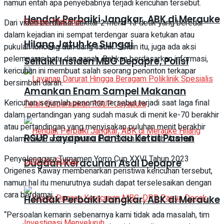
namun entah apa penyebabnya terjadi kericuhan tersebut.
Hendak Perbaiki Jangkar, ABK di Merauke
Dari video berdurasi sekitar 2 menit 13 detik yang beredar
dalam kejadian ini sempat terdengar suara ketukan atau
Hilang Jatuh ke Sungai
pukulan lonceng dari tiang listrik. Selain itu, juga ada aksi
pelemparan batu dan panah. Bahkan berdasarkan informasi,
Selidiki Insiden MBG Depapre, Polisi
kericuhan ini membuat salah seorang penonton terkapar
bersimbah darah.
Amankan Enam Sampel Makanan
Kericuhan sejumlah penonton tersebut terjadi saat laga final
dalam pertandingan yang sudah masuk di menit ke-70 berakhir
atau pertandingan yang menyisakan puluhan menit berakhir
RSUP Jayapura Pantau Ketat Pasien
dalam waktu normal antara klub Sivich dan klub Atamali.
Penyelenggara Turnamen Yorro Cup XXVI Tahun 2023
Dugaan Keracunan Asal Depapre
Origenes Kaway membenarkan peristiwa kericuhan tersebut,
namun hal itu menurutnya sudah dapat terselesaikan dengan
cara berdamai.
Hendak Perbaiki Jangkar, ABK di Merauke
“Persoalan kemarin sebenarnya kami tidak ada masalah, tim