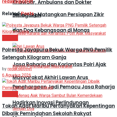
redaksipotret
Khawatir, Ambulans dan Dokter
Related
Posts
Kemenag Matangkan Persiapan Zikir
Disiagakan
dan Doa Kebangsaan di Monas
Headline
Polresta Jayapura Bekuk Warga PNG Pemilik
Setengah Kilogram Ganja
Jasa Raharja dan Korlantas Polri Ajak
by
redaksipotret
6 Agustus 2026
Masyarakat Akhiri Lawan Arus
Penghargaan Jadi Pemacu Jasa Raharja
Headline
Hadirkan Inovasi Perlindungan
Tokoh Adat Maribu Pertanyakan Kepentingan
Dibalik Pemindahan Sekolah Rakyat