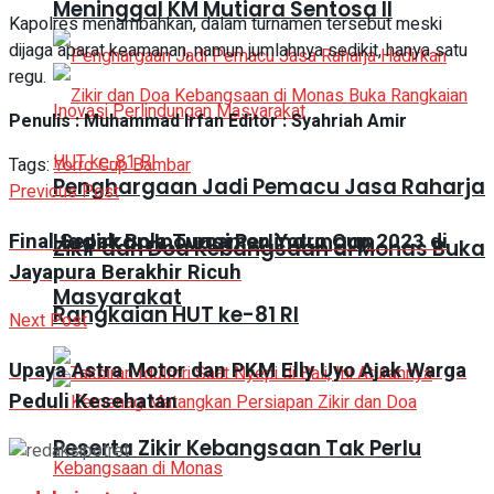
Meninggal KM Mutiara Sentosa II
Kapolres menambahkan, dalam turnamen tersebut meski
dijaga aparat keamanan, namun jumlahnya sedikit, hanya satu
regu.
Penulis : Muhammad Irfan Editor : Syahriah Amir
Tags:
Yorro Cup Bambar
Penghargaan Jadi Pemacu Jasa Raharja
Previous Post
Final Sepak Bola Turnamen Yorro Cup 2023 di
Hadirkan Inovasi Perlindungan
Zikir dan Doa Kebangsaan di Monas Buka
Jayapura Berakhir Ricuh
Masyarakat
Rangkaian HUT ke-81 RI
Next Post
Upaya Astra Motor dan PKM Elly Uyo Ajak Warga
Peduli Kesehatan
Peserta Zikir Kebangsaan Tak Perlu