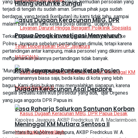
yang bertanding juga sudah selesai, kemudian persoalan yang
Hilang Jatuh ke Sungai
terjadi di tengah itu sudah aman. Semua pihak juga sudah
berdamai, yang terjadi (keributan) itu kami tidak tahu, sampai
Kasus Dugaan Keracunan MBG, DPR
malam baru kami tahu ketika polisi datang,” ucapnya.
Papua Desak Investigasi Menyeluruh
Terkait keamanan, Orgenes mengatakan, telah bersurat ke
Polres Jayapura sebelum pertandingan dimulai, tetapi karena
pertandingan antar kampung, maka personel yang dikirim untuk
NASIONAL
mengamankan jalannya pertandingan tidak banyak.
RSUP Jayapura Pantau Ketat Pasien
‘Mungkin karena pertandingan di kampung, jadi
pengamanannya biasa saja, beda kalau di kota yang lebih
bagus. Kami disini bukan mau menyalahkan siapapun, karena
Dugaan Keracunan Asal Depapre
segala sesuatu kami ikuti prosedur yang ada,” ujar Orgenes
yang juga anggota DPR Papua ini.
Jasa Raharja Salurkan Santunan Korban
Kapolres Jayapura, AKBP Fredrickus W. A. Maclarimboen.
Meninggal KM Mutiara Sentosa II
Sementara itu, Kapolres Jayapura, AKBP Fredrickus W. A.