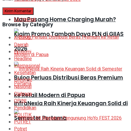
Mau Pasang Home Charging Murah?
EKONOMI
Browse by Category
Klaim Promo Tambah Daya PLN di GIIAS
ARTIKEL
Daerah
2026
Ekonomi
Headline
Internasional
Kesehatan
Bulog Perluas Distribusi Beras Premium
Lifestyle
Nasional
Olahraga
ke Retail Modern di Papua
OPINI
InfraNexia Raih Kinerja Keuangan Solid di
Pendidikan
POLITIK
Semester Pertama
POTRET
Potret