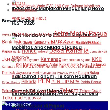
RAGAM
Indosat 5G Manjakan Pengunjung HoYo
Uncategorized
Browse by Tags
FEST 2026
Astra Motor Papua
AHM
New Honda Vario EVO 160 Siap Dukung
Astra Honda Motor
AHASS
BPJS Kesehatan
Bank Indonesia
Bawaslu
DPR
BPS
Mobilitas Anak Muda di Papua
Jasa Raharja
Honda
Papua
ganja
Indosat
Jemaah Haji
KKB
Kemenag
JKN
Kabupaten Jayapura
Kementerian Agama
KPU
Pemilu 2024
MK
OJK
Korlantas Polri
narkotika
Nataru
MBG
OTK
Pemkab Jayapura
Perum Bulog
Pemkot Jayapura
Pemprov Papua
Tak Cuma Tanam, Telkom Hadirkan
PLN
Pilkada
PLN UIP MPA
Polda Papua
Pilgub Papua
Telkom
safety riding
Rumah Edukasi Mangrove
PSU
Polres Jayapura
TelkomGroup
KRI Matabongsang Antar Rupiah ke 5
Telkomsel
UMKM
TJSL
Pulau Terluar di Papua