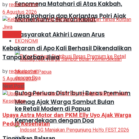
Fenomena Matahari di Atas Kakbah,
by
redaksipotret
6 Agustus 2026
Jasa Raharja dan Korlantas Polri Ajak
Momentum Cek Arah Kiblat
Masyarakat Akhiri Lawan Arus
Headline
EKONOMI
Kebakaran di Apo Kali Berhasil Dikendalikan
Tanpa Korban Jiwa
by
redaksipotret
5 Agustus 2026
Next Post
Bulog Perluas Distribusi Beras Premium
Menag Ajak Warga Sambut Bulan
ke Retail Modern di Papua
Upaya Astra Motor dan PKM Elly Uyo Ajak Warga
Kemerdekaan dengan Doa
Peduli Kesehatan
Tinggalkan Balasan