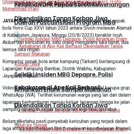
Origenes Kaway saat memberikan keterangan pers. (Foto :
Kebakaran di Apo Kali Berhasil
Pimpinan DPR Papua Soroti Kewenangan
Muhammad Irfan)
Dikendalikan Tanpa Korban Jiwa
JAYAPURA, Redaksipotret.co
– Pertandingan final sepak
Daerah Pascainsiden Program MBG
bola Yorro Cup XXVI tahun 2023 antara Sivich melawan Atamali
di Kabupaten Jayapura, Minggu (20/8/2023) berakhir ricuh.
Akibat dari kericuhan ini, satu orang mengalami luka berat, dua
lainnya luka ringan.
Kompetisi sepak bola antar kampung (Tarkam) berlangsung di
Lapangan Kampung Bambar, Distrik Waibhu, Kabupaten
Selidiki Insiden MBG Depapre, Polisi
Jayapura, Papua.
Kebakaran di Apo Kali Berhasil
Video kericuhan beredar di berbagai media sosial berupa grup
Amankan Enam Sampel Makanan
WhatsApp (WA). Terlihat kerumunan warga yang lari dari dalam
lapangan berhamburan menuju keluar lapangan hingga ke jalan
Dikendalikan Tanpa Korban Jiwa
samping lapangan sepak bola dalam laga final tersebut.
Belum diketahui pasti penyebab kericuhan yang terjadi dalam
laga antara kesebelasan Sivich melawan kesebelasan Atamali,