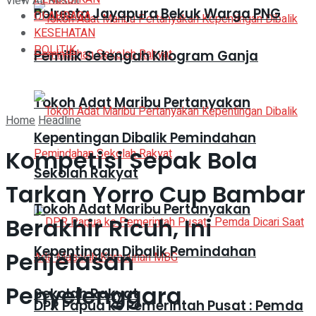
View All Result
Polresta Jayapura Bekuk Warga PNG
OLAHRAGA
KESEHATAN
POLITIK
Pemilik Setengah Kilogram Ganja
Tokoh Adat Maribu Pertanyakan
Home
Headline
Kepentingan Dibalik Pemindahan
Kompetisi Sepak Bola
Sekolah Rakyat
Tarkan Yorro Cup Bambar
Tokoh Adat Maribu Pertanyakan
Berakhir Ricuh, Ini
Kepentingan Dibalik Pemindahan
Penjelasan
Penyelenggara
Sekolah Rakyat
DPR Papua ke Pemerintah Pusat : Pemda