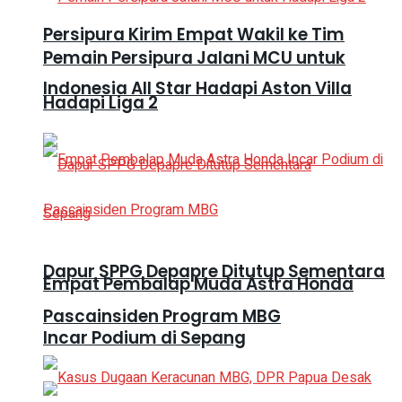
Persipura Kirim Empat Wakil ke Tim
Pemain Persipura Jalani MCU untuk
Indonesia All Star Hadapi Aston Villa
Hadapi Liga 2
Dapur SPPG Depapre Ditutup Sementara
Empat Pembalap Muda Astra Honda
Pascainsiden Program MBG
Incar Podium di Sepang