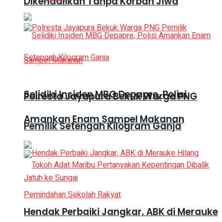
Dikendalikan Tanpa Korban Jiwa
Selidiki Insiden MBG Depapre, Polisi
Polresta Jayapura Bekuk Warga PNG
Amankan Enam Sampel Makanan
Pemilik Setengah Kilogram Ganja
Hendak Perbaiki Jangkar, ABK di Merauke