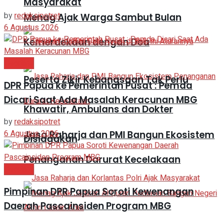
Masyarakat
by
redaksipotret
Menag Ajak Warga Sambut Bulan
6 Agustus 2026
Kemerdekaan dengan Doa
Headline
Peserta Zikir Kebangsaan Tak Perlu
DPR Papua ke Pemerintah Pusat : Pemda
Dicari Saat Ada Masalah Keracunan MBG
Khawatir, Ambulans dan Dokter
by
redaksipotret
6 Agustus 2026
Jasa Raharja dan PMI Bangun Ekosistem
Disiagakan
Penanganan Darurat Kecelakaan
Headline
Pimpinan DPR Papua Soroti Kewenangan
Daerah Pascainsiden Program MBG