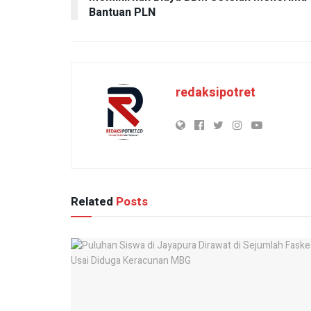
Bantuan PLN
redaksipotret
Related
Posts