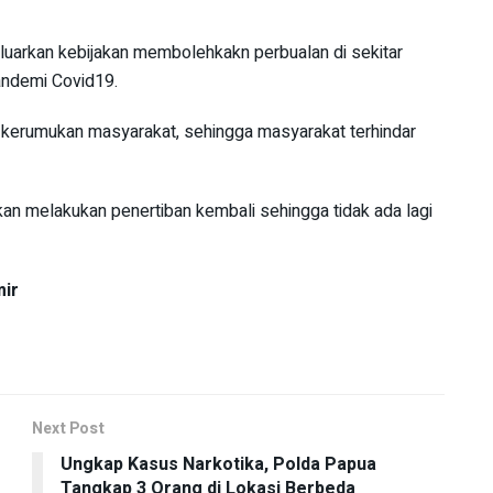
uarkan kebijakan membolehkakn perbualan di sekitar
andemi Covid19.
 kerumukan masyarakat, sehingga masyarakat terhindar
akan melakukan penertiban kembali sehingga tidak ada lagi
mir
Next Post
Ungkap Kasus Narkotika, Polda Papua
Tangkap 3 Orang di Lokasi Berbeda