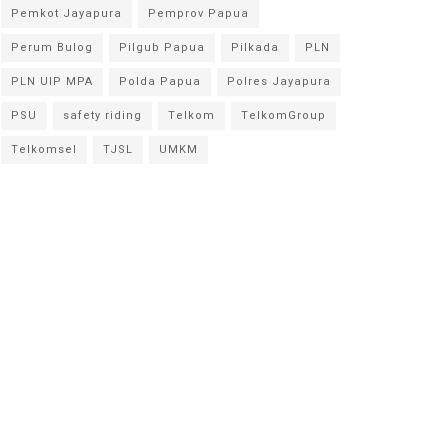
Pemkot Jayapura
Pemprov Papua
Perum Bulog
Pilgub Papua
Pilkada
PLN
PLN UIP MPA
Polda Papua
Polres Jayapura
PSU
safety riding
Telkom
TelkomGroup
Telkomsel
TJSL
UMKM