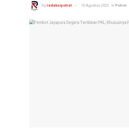
by
redaksipotret
10 Agustus 2023
in
Potret