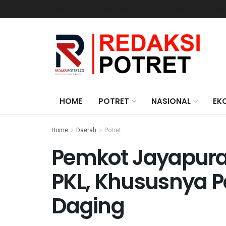
HOME
POTRET
NASIONAL
EKONOMI
DAERAH
PENDIDI
HOME
POTRET
NASIONAL
EK
Home
Daerah
Potret
Pemkot Jayapura
PKL, Khususnya P
Daging