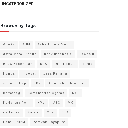
UNCATEGORIZED
Browse by Tags
AHASS
AHM
Astra Honda Motor
Astra Motor Papua
Bank Indonesia
Bawaslu
BPJS Kesehatan
BPS
DPR Papua
ganja
Honda
Indosat
Jasa Raharja
Jemaah Haji
JKN
Kabupaten Jayapura
Kemenag
Kementerian Agama
KKB
Korlantas Polri
KPU
MBG
MK
narkotika
Nataru
OJK
OTK
Pemilu 2024
Pemkab Jayapura