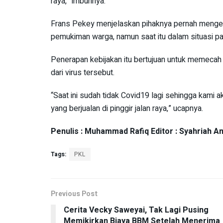
raya,” imbuhnya.
Frans Pekey menjelaskan pihaknya pernah mengel
pemukiman warga, namun saat itu dalam situasi p
Penerapan kebijakan itu bertujuan untuk memecah
dari virus tersebut.
“Saat ini sudah tidak Covid19 lagi sehingga kami 
yang berjualan di pinggir jalan raya,” ucapnya.
Penulis : Muhammad Rafiq Editor : Syahriah A
Tags:
PKL
Previous Post
Cerita Vecky Saweyai, Tak Lagi Pusing
Memikirkan Biaya BBM Setelah Menerima