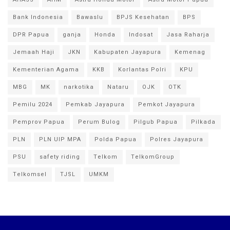
Bank Indonesia
Bawaslu
BPJS Kesehatan
BPS
DPR Papua
ganja
Honda
Indosat
Jasa Raharja
Jemaah Haji
JKN
Kabupaten Jayapura
Kemenag
Kementerian Agama
KKB
Korlantas Polri
KPU
MBG
MK
narkotika
Nataru
OJK
OTK
Pemilu 2024
Pemkab Jayapura
Pemkot Jayapura
Pemprov Papua
Perum Bulog
Pilgub Papua
Pilkada
PLN
PLN UIP MPA
Polda Papua
Polres Jayapura
PSU
safety riding
Telkom
TelkomGroup
Telkomsel
TJSL
UMKM