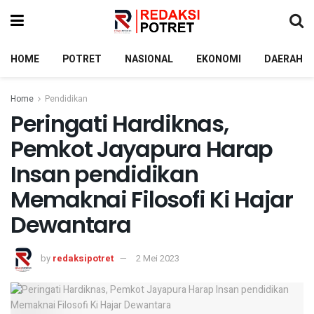
HOME
POTRET
NASIONAL
EKONOMI
DAERAH
Home
Pendidikan
Peringati Hardiknas,
Pemkot Jayapura Harap
Insan pendidikan
Memaknai Filosofi Ki Hajar
Dewantara
by
redaksipotret
2 Mei 2023