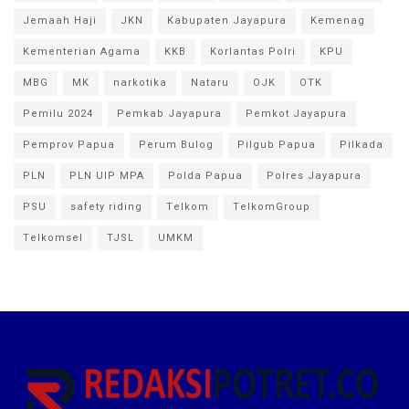
Jemaah Haji
JKN
Kabupaten Jayapura
Kemenag
Kementerian Agama
KKB
Korlantas Polri
KPU
MBG
MK
narkotika
Nataru
OJK
OTK
Pemilu 2024
Pemkab Jayapura
Pemkot Jayapura
Pemprov Papua
Perum Bulog
Pilgub Papua
Pilkada
PLN
PLN UIP MPA
Polda Papua
Polres Jayapura
PSU
safety riding
Telkom
TelkomGroup
Telkomsel
TJSL
UMKM