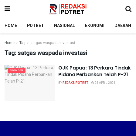
HOME
POTRET
NASIONAL
EKONOMI
DAERAH
Home
Tag
satgas waspada investasi
Tag:
satgas waspada investasi
OJK Papua : 13 Perkara Tindak
EKONOMI
Pidana Perbankan Telah P-21
BY
REDAKSIPOTRET
24 APRIL 2024