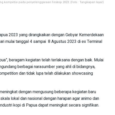
 kompetisi pada penyelenggaraan Feskop 2023. (Foto : Tangkapan layar)
Papua 2023 yang dirangkaikan dengan Gebyar Kemerdekaan
hari mulai tanggal 4 sampai 8 Agustus 2023 di ex Terminal
”, beragam kegiatan telah terlaksana dengan baik. Mulai
gundang berbagai narasumber yang ahli di bidangnya,
mpetition dan tidak lupa telah dilakukan showcasing
ni meningkat dengan mengusung beberapa kegiatan baru
kala lokal dan nasional dengan harapan agar animo dan
ustri kopi di Papua dapat meningkat secara signifikan.