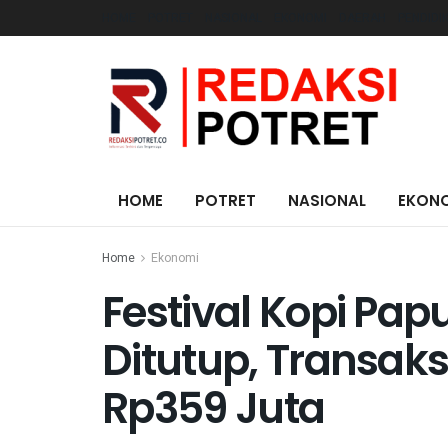
HOME
POTRET
NASIONAL
EKONOMI
DAERAH
PENDIDI
HOME
POTRET
NASIONAL
EKON
Home
Ekonomi
Festival Kopi Pa
Ditutup, Transak
Rp359 Juta