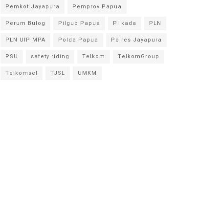
Pemkot Jayapura
Pemprov Papua
Perum Bulog
Pilgub Papua
Pilkada
PLN
PLN UIP MPA
Polda Papua
Polres Jayapura
PSU
safety riding
Telkom
TelkomGroup
Telkomsel
TJSL
UMKM