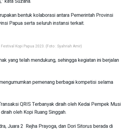
” kata Suzana.
upakan bentuk kolaborasi antara Pemerintah Provinsi
si Papua serta seluruh instansi terkait.
Festival Kopi Papua 2023. (Foto : Syahriah Amir)
hak yang telah mendukung, sehingga kegiatan ini berjalan
a mengumumkan pemenang berbagai kompetisi selama
ransaksi QRIS Terbanyak diraih oleh Kedai Pempek Musi
 diraih oleh Kopi Ruang Singgah.
ra, Juara 2 Rejha Prayoga, dan Dori Sitorus berada di