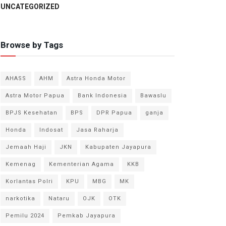
UNCATEGORIZED
Browse by Tags
AHASS
AHM
Astra Honda Motor
Astra Motor Papua
Bank Indonesia
Bawaslu
BPJS Kesehatan
BPS
DPR Papua
ganja
Honda
Indosat
Jasa Raharja
Jemaah Haji
JKN
Kabupaten Jayapura
Kemenag
Kementerian Agama
KKB
Korlantas Polri
KPU
MBG
MK
narkotika
Nataru
OJK
OTK
Pemilu 2024
Pemkab Jayapura