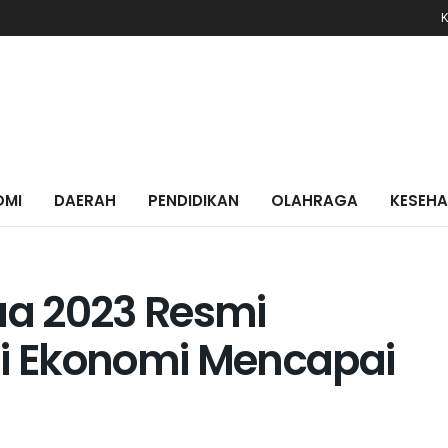
KAN
OLAHRAGA
KESEHATAN
POLITIK
K
OMI
DAERAH
PENDIDIKAN
OLAHRAGA
KESEH
pua 2023 Resmi
si Ekonomi Mencapai