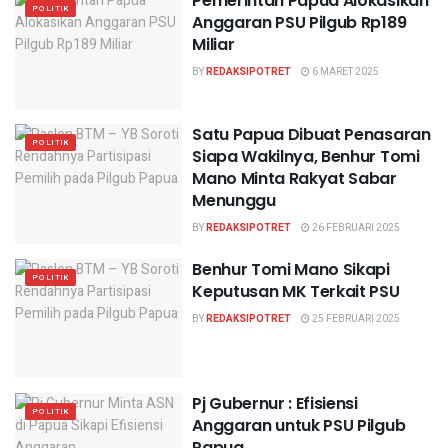
Pemerintah Papua Alokasikan
POLITIK
Anggaran PSU Pilgub Rp189
Miliar
BY
REDAKSIPOTRET
6 MARET 2025
Satu Papua Dibuat Penasaran
POLITIK
Siapa Wakilnya, Benhur Tomi
Mano Minta Rakyat Sabar
Menunggu
BY
REDAKSIPOTRET
26 FEBRUARI 2025
Benhur Tomi Mano Sikapi
POLITIK
Keputusan MK Terkait PSU
BY
REDAKSIPOTRET
25 FEBRUARI 2025
Pj Gubernur : Efisiensi
POLITIK
Anggaran untuk PSU Pilgub
Papua