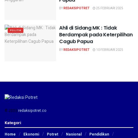
BY
REDAKSIPOTRET
25 FEBRUARI 2025
Ahli di Sidang MK : Tidak
POLITIK
Berdampak pada Keterpilihan
Cagub Papua
BY
REDAKSIPOTRET
10 FEBRUARI 2025
© 2023
redaksipotret.co
-
Kategori
Home
Ekonomi
Potret
Nasional
Pendidikan