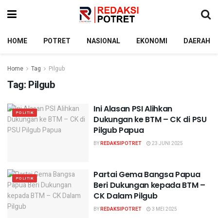
HOME
POTRET
NASIONAL
EKONOMI
DAERAH
Home
Tag
Pilgub
Tag:
Pilgub
Ini Alasan PSI Alihkan
POLITIK
Dukungan ke BTM – CK di PSU
Pilgub Papua
BY
REDAKSIPOTRET
23 JUNI 2025
Partai Gema Bangsa Papua
POLITIK
Beri Dukungan kepada BTM –
CK Dalam Pilgub
BY
REDAKSIPOTRET
3 MEI 2025