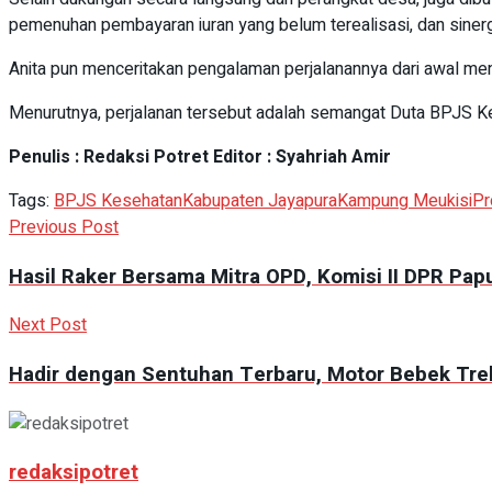
pemenuhan pembayaran iuran yang belum terealisasi, dan siner
Anita pun menceritakan pengalaman perjalanannya dari awal me
Menurutnya, perjalanan tersebut adalah semangat Duta BPJS K
Penulis : Redaksi Potret Editor : Syahriah Amir
Tags:
BPJS Kesehatan
Kabupaten Jayapura
Kampung Meukisi
Pr
Previous Post
Hasil Raker Bersama Mitra OPD, Komisi II DPR P
Next Post
Hadir dengan Sentuhan Terbaru, Motor Bebek Tre
redaksipotret