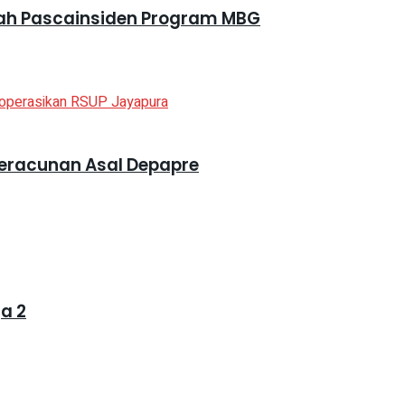
ah Pascainsiden Program MBG
eracunan Asal Depapre
a 2