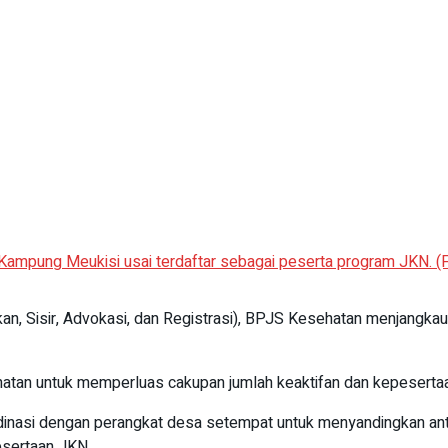
ampung Meukisi usai terdaftar sebagai peserta program JKN. (F
an, Sisir, Advokasi, dan Registrasi), BPJS Kesehatan menjangk
hatan untuk memperluas cakupan jumlah keaktifan dan kepeserta
dinasi dengan perangkat desa setempat untuk menyandingkan an
pesertaan JKN.