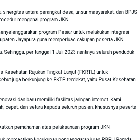
inergitas antara perangkat desa, unsur masyarakat, dan BPJS
prosedur mengenai program JKN.
nyelenggarakan program Pesiar untuk melakukan integrasi
bupaten Jayapura guna memperluas cakupan peserta JKN.
 Sehingga, per tanggal 1 Juli 2023 nantinya seluruh penduduk
as Kesehatan Rujukan Tingkat Lanjut (FKRTL) untuk
ebut juga berkunjung ke FKTP terdekat, yaitu Pusat Kesehatan
asi dan baru memiliki fasilitas jaringan internet. Kami
h, cepat, dan setara kepada seluruh pasien, khususnya peserta
ingkatkan pemahaman atas pelaksanaan program JKN.
 untuk memastikan kecukupan penganggaran iuran PBPU Pemda,