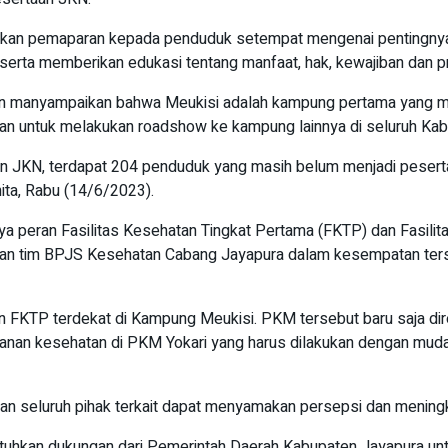
kan pemaparan kepada penduduk setempat mengenai pentingnya s
serta memberikan edukasi tentang manfaat, hak, kewajiban dan 
n manyampaikan bahwa Meukisi adalah kampung pertama yang me
an untuk melakukan roadshow ke kampung lainnya di seluruh Ka
n JKN, terdapat 204 penduduk yang masih belum menjadi peserta.
ita, Rabu (14/6/2023).
ya peran Fasilitas Kesehatan Tingkat Pertama (FKTP) dan Fasilit
a dan tim BPJS Kesehatan Cabang Jayapura dalam kesempatan ters
KTP terdekat di Kampung Meukisi. PKM tersebut baru saja direnov
yanan kesehatan di PKM Yokari yang harus dilakukan dengan muda
apkan seluruh pihak terkait dapat menyamakan persepsi dan men
ibutuhkan dukungan dari Pemerintah Daerah Kabupaten Jayapura