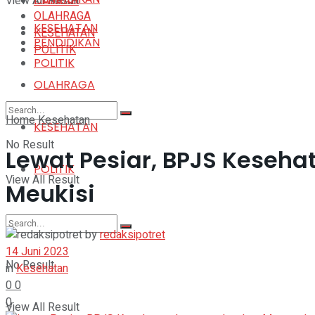
View All Result
DAERAH
OLAHRAGA
KESEHATAN
KESEHATAN
PENDIDIKAN
POLITIK
POLITIK
OLAHRAGA
Home
Kesehatan
KESEHATAN
No Result
Lewat Pesiar, BPJS Keseh
POLITIK
View All Result
Meukisi
by
redaksipotret
14 Juni 2023
No Result
in
Kesehatan
0
0
0
View All Result