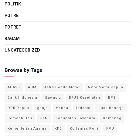
POLITIK
POTRET
POTRET
RAGAM
UNCATEGORIZED
Browse by Tags
AHASS
AHM
Astra Honda Motor
Astra Motor Papua
Bank Indonesia
Bawaslu
BPJS Kesehatan
BPS
DPR Papua
ganja
Honda
Indosat
Jasa Raharja
Jemaah Haji
JKN
Kabupaten Jayapura
Kemenag
Kementerian Agama
KKB
Korlantas Polri
KPU