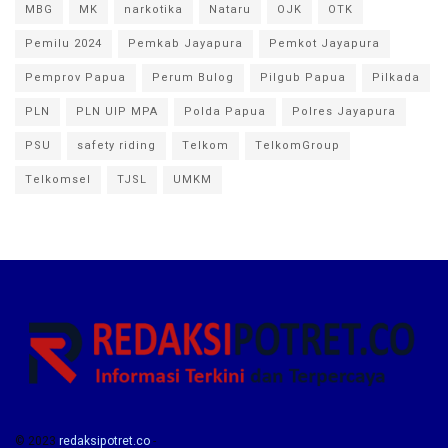
MBG
MK
narkotika
Nataru
OJK
OTK
Pemilu 2024
Pemkab Jayapura
Pemkot Jayapura
Pemprov Papua
Perum Bulog
Pilgub Papua
Pilkada
PLN
PLN UIP MPA
Polda Papua
Polres Jayapura
PSU
safety riding
Telkom
TelkomGroup
Telkomsel
TJSL
UMKM
© 2023
redaksipotret.co
-